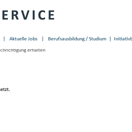
⠀|⠀
Aktuelle Jobs
⠀|⠀
Berufsausbildung / Studium
|
Initiati
achrichtigung erhalten
etzt.