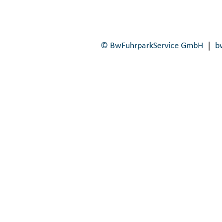
© BwFuhrparkService GmbH
b