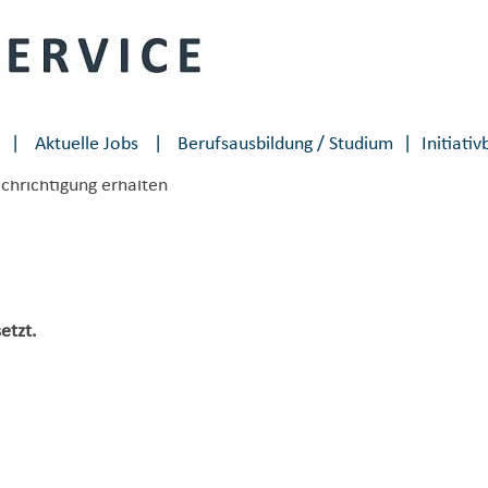
⠀|⠀
Aktuelle Jobs
⠀|⠀
Berufsausbildung / Studium
|
Initiati
achrichtigung erhalten
etzt.