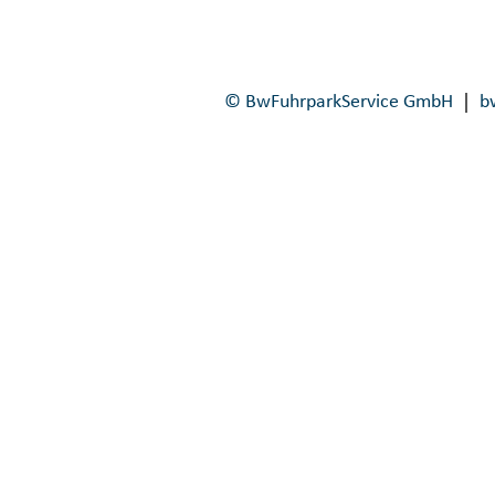
© BwFuhrparkService GmbH
b