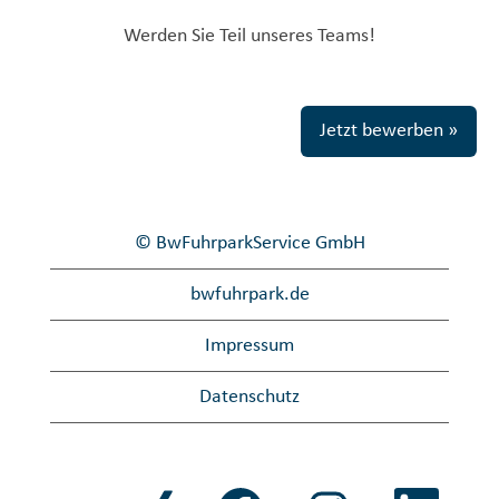
Werden Sie Teil unseres Teams!
Jetzt bewerben »
© BwFuhrparkService GmbH
bwfuhrpark.de
Impressum
Datenschutz
W
W
W
W