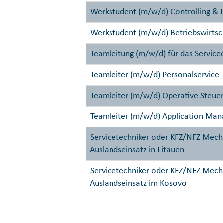
Werkstudent (m/w/d) Controlling & D
Werkstudent (m/w/d) Betriebswirtsc
Teamleitung (m/w/d) für das Service
Teamleiter (m/w/d) Personalservice
Teamleiter (m/w/d) Operative Steue
Teamleiter (m/w/d) Application Man
Servicetechniker oder KFZ/NFZ Mech
Auslandseinsatz in Litauen
Servicetechniker oder KFZ/NFZ Mech
Auslandseinsatz im Kosovo