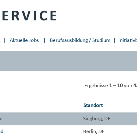
⠀|⠀
Aktuelle Jobs
⠀|⠀
Berufsausbildung / Studium
|
Initiati
Ergebnisse
1 – 10
von
4
Standort
ce
Siegburg, DE
nd
Berlin, DE