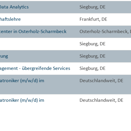
ata Analytics
Siegburg, DE
haftslehre
Frankfurt, DE
center in Osterholz-Scharmbeck
Osterholz-Scharmbeck, 
Siegburg, DE
rung
Siegburg, DE
agement - übergreifende Services
Siegburg, DE
atroniker (m/w/d) im
Deutschlandweit, DE
atroniker (m/w/d) im
Deutschlandweit, DE