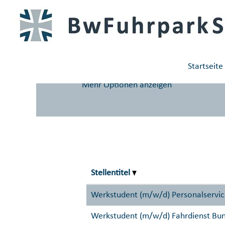
(aktuelle
Startseite
|
bei BwFPS
Seite)
Suchergebnisse für
"".
Startseite
Mehr Optionen anzeigen
Stellentitel
Werkstudent (m/w/d) Personalservi
Werkstudent (m/w/d) Fahrdienst Bu