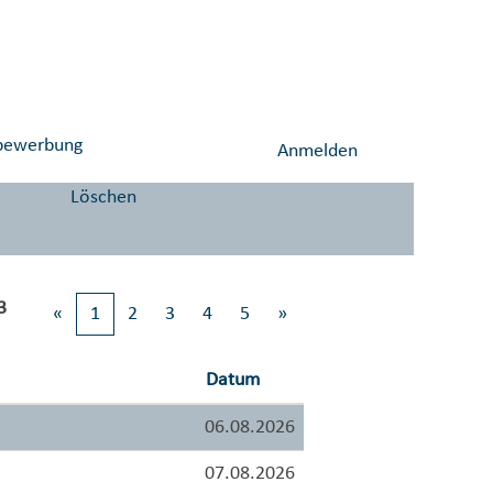
vbewerbung
Anmelden
Löschen
3
«
1
2
3
4
5
»
Datum
06.08.2026
07.08.2026